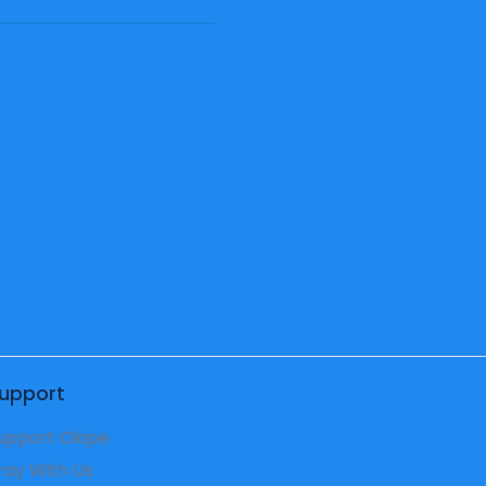
upport
upport Okipe
ray With Us