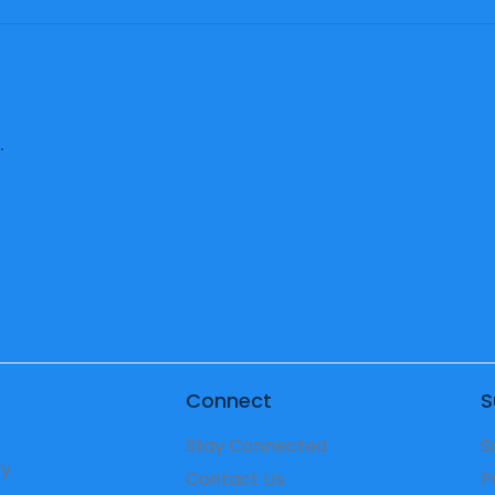
.
Connect
S
Stay Connected
S
ry
Contact Us
P