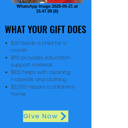
WhatsApp Image 2026-05-21 at
15.47.59 (6)
WHAT YOUR GIFT DOES
WHAT YOUR GIFT DOES
$30 feeds a child for a
month
$50 provides education
support material
$100 helps with cleaning
materials and clothing
$2,000 repairs a children's
home​
Give Now