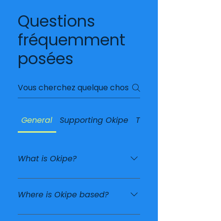
Questions
fréquemment
posées
General
Supporting Okipe
The Childrens Village
What is Okipe?
Okipe is a cooperative effort
supporting vulnerable and
Where is Okipe based?
orphaned children in La
Gonâve, Haiti through the
Okipe supports the Children’s