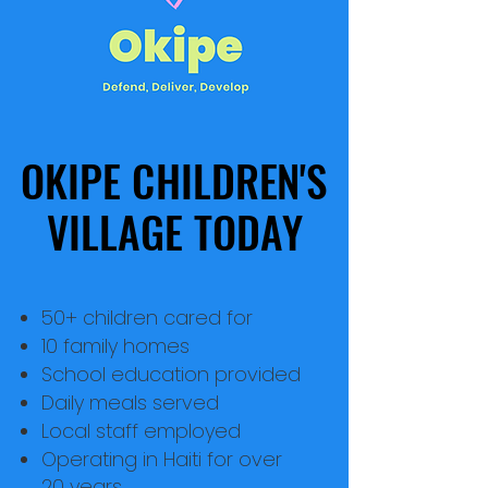
OKIPE CHILDREN'S
OKIPE CHILDREN'S
VILLAGE TODAY
VILLAGE TODAY
50+ children cared for
10 family homes
School education provided
Daily meals served
Local staff employed
Operating in Haiti for over
20 years