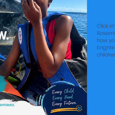
Click 
Rosemi
how yo
brighte
childr