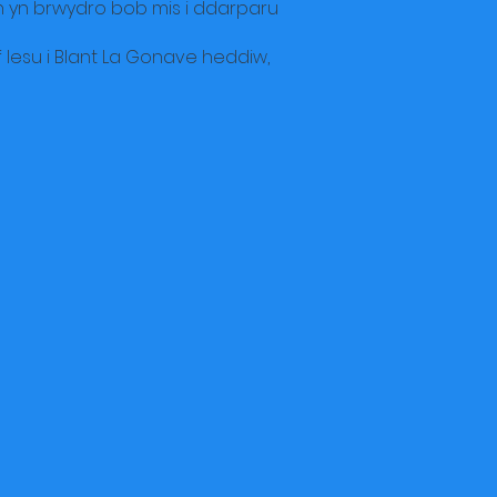
n yn brwydro bob mis i ddarparu
Iesu i Blant La Gonave heddiw,