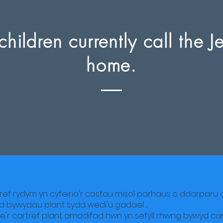
hildren currently call the J
home.
 rydym yn cyfeirio'r costau misol parhaus o ddarparu ar
 bywydau plant sydd wedi'u gadael ...
ae'r cartref plant amddifad hwn yn sefyll rhwng bywyd cari