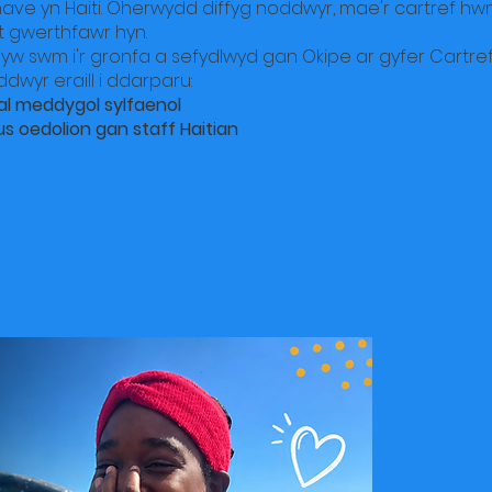
ave yn Haiti. Oherwydd diffyg noddwyr, mae'r cartref hw
nt gwerthfawr hyn.
w swm i'r gronfa a sefydlwyd gan Okipe ar gyfer Cartref 
wyr eraill i ddarparu:
l meddygol sylfaenol
s oedolion gan staff Haitian