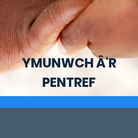
YMUNWCH Â'R
PENTREF