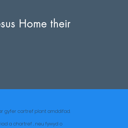
esus Home their
 gyfer cartref plant amddifad.
ad a chartref ... neu fywyd o