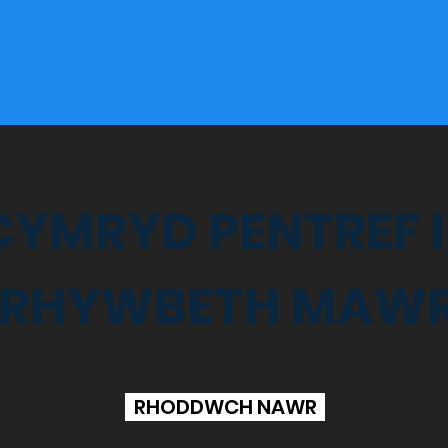
CYMRYD PENTREF I
 RHYWBETH MAWR 
RHODDWCH NAWR