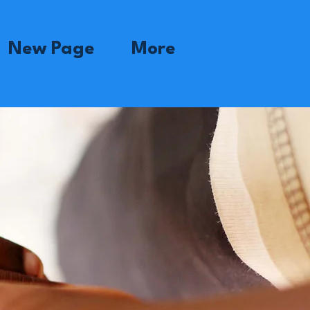
New Page
More