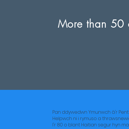
More than 50 c
Pan ddywedwn Ymunwch â'r Pentref
Helpwch ni i rymuso a thrawsnewid
I'r 80 o blant Haitian segur hyn m