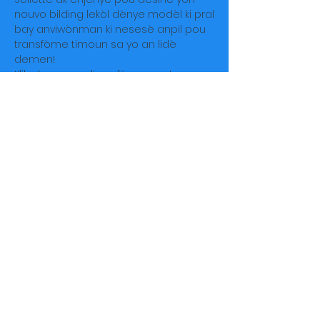
nouvo bilding lekòl dènye modèl ki pral
bay anviwònman ki nesesè anpil pou
transfòme timoun sa yo an lidè
demen!
Klike la a
pou plis enfòmasyon!
Welcome to the Okipe family.
Supporting Mme Soliette and the
children of The Jesus Home for
Children on La Gonâve, Haiti.
Explore
Connect
Home
Stay Connected