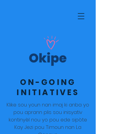
ON-GOING
INITIATIVES
Klike sou youn nan imaj ki anba yo
pou aprann plis sou inisyativ
kontinyèl nou yo pou ede sipòte
Kay Jezi pou Timoun nan La