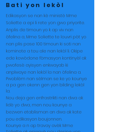
Bati yon lekòl
Edikasyon se nan kè ministè Mme
Soliette a epi li rete yon gwo priyorite.
Anplis de timoun yo k ap viv nan
òfelina a, Mme Soliette te louvri pòt yo
nan plis pase 100 timoun ki soti nan
kominote a tou ale nan lekòl li. Okipe
ede kowòdone fòmasyon kontinyèl ak
pwofesè ayisyen enkwayab ki
anplwaye nan lekòl la nan òfelina a.
Pwoblèm nan sèlman se ke yo kounye
a pa gen okenn gen yon bilding lekòl
la.
Nou deja gen enfrastrikti nan dwa ak
lidè yo dwa, men nou kounye a
bezwen etablisman an dwa ak kote
pou edikasyon boujonnen.
Kounye a n ap travay avèk Mme
Soliette ak enjenyè pou desine yon