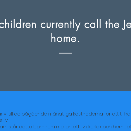
hildren currently call the J
home.
r vi till de pågående månatliga kostnaderna för att tillh
v ...
n står detta barnhem mellan ett liv i kärlek och hem ... el