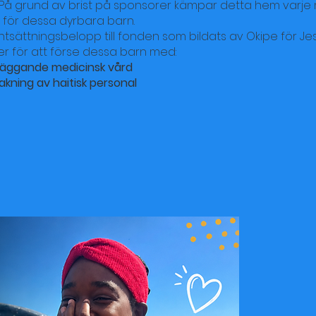
i. På grund av brist på sponsorer kämpar detta hem varje 
för dessa dyrbara barn.
tsättningsbelopp till fonden som bildats av Okipe för J
r för att förse dessa barn med:
läggande medicinsk vård
akning av haitisk personal