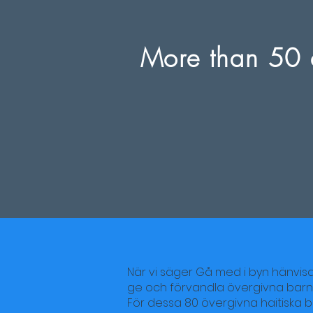
More than 50 c
När vi säger Gå med i byn hänvisa
ge och förvandla övergivna barns li
För dessa 80 övergivna haitiska bar