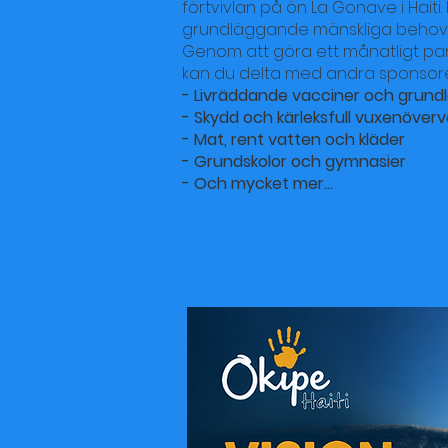
förtvivlan på ön La Gonave i Hait
grundläggande mänskliga behov 
Genom att göra ett månatligt pan
kan du delta med andra sponsore
- Livräddande vacciner och grund
- Skydd och kärleksfull vuxenöverv
- Mat, rent vatten och kläder
- Grundskolor och gymnasier
- Och mycket mer...