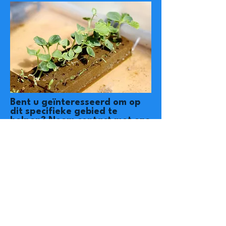
Bent u geïnteresseerd om op
dit specifieke gebied te
helpen?
Neem contact met ons
op om te zien hoe u mee kunt
doen!
Welcome to the Okipe family.