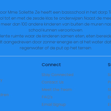
voor Mme. Soliette. Ze heeft een basisschool in het dorp.
l tot en met de zesde klas te onderwijzen. Naast de meer
s meer dan 100 andere kinderen van buiten de muren naa
school kunnen veroorloven.
lente ruimte waar de kinderen samen eten, eten bereid
t aangedreven door zonne-energie en al het water dat w
regenwater of de put op het terrein.
Connect
S
Stay Connected
S
ry
Contact Us
P
Meet the Team
S
ldren
FAQ's
D
Email Signup
​