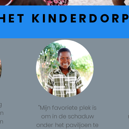
HET KINDERDOR
g
"Mijn favoriete plek is
an
om in de schaduw
en
onder het paviljoen te