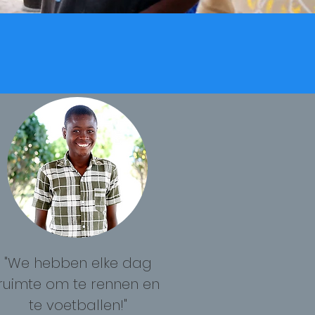
P
"We hebben elke dag
ruimte om te rennen en
te voetballen!"