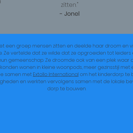
n
zitten."
- Jonel
 met een groep mensen zitten en deelde haar droom en vi
 Ze vertelde dat ze wilde dat ze opgroeiden tot leider
 hun gemeenschap. Ze droomde ook van een plek waar 
 konden wonen in kleine woonpods, meer gezinsstijl met
ipe samen met
Extollo International
om het kinderdorp te 
igheden en werkten vervolgens samen met de lokale be
dorp te bouwen.