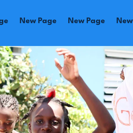
ge
New Page
New Page
New