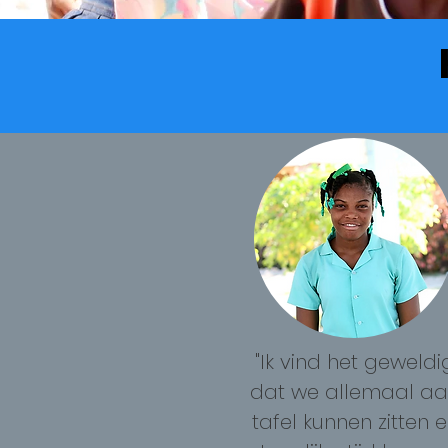
"Ik vind het geweldi
dat we allemaal a
tafel kunnen zitten 