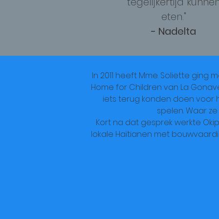
tegelijkertijd kunne
eten."
- Nadelta
In 2011 heeft Mme. Soliette ging
Home for Children van La Gonave.
iets terug konden doen voor
spelen. Waar ze
Kort na dat gesprek werkte Ok
lokale Haïtianen met bouwvaard