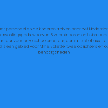
 haar personeel en de kinderen trokken naar het Kinderdor
 huisvestingspods, waarvan 8 voor kinderen en huismoede
kantoor voor onze schooldirecteur, administratief assis
 is een gebied voor Mme. Soliette, twee opzichters en o
benodigdheden.