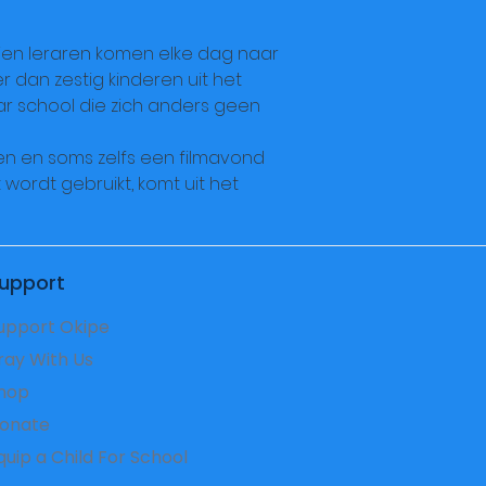
 Tien leraren komen elke dag naar
 dan zestig kinderen uit het
r school die zich anders geen
en en soms zelfs een filmavond
ordt gebruikt, komt uit het
upport
upport Okipe
ray With Us
hop
onate
Equip a Child For School